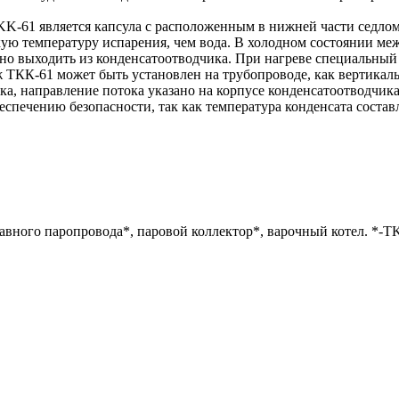
KK-61 является капсула с расположенным в нижней части седл
ую температуру испарения, чем вода. В холодном состоянии ме
но выходить из конденсатоотводчика. При нагреве специальный н
ж ТКК-61 может быть установлен на трубопроводе, как вертикаль
ка, направление потока указано на корпусе конденсатоотводчика
спечению безопасности, так как температура конденсата составл
вного паропровода*, паровой коллектор*, варочный котел. *-TKK