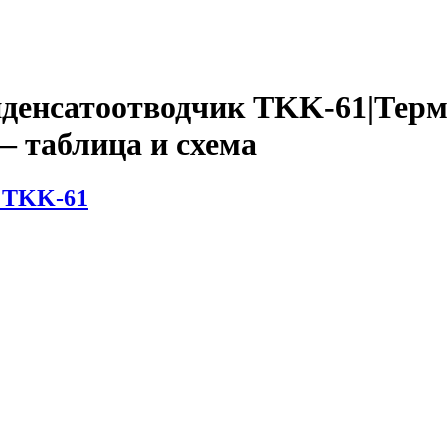
нденсатоотводчик TKK-61|Терм
 таблица и схема
 TKK-61