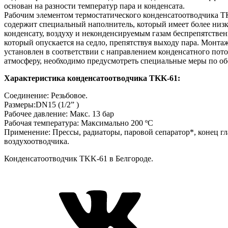
основан на разности температур пара и конденсата.
Рабочим элементом термостатического конденсатоотводчика T
содержит специальный наполнитель, который имеет более низк
конденсату, воздуху и неконденсируемым газам беспрепятствен
который опускается на седло, препятствуя выходу пара. Монта
установлен в соответствии с направлением конденсатного пото
атмосферу, необходимо предусмотреть специальные меры по обе
Характеристика конденсатоотводчика TKK-61:
Соединение: Резьбовое.
Размеры:DN15 (1/2” )
Рабочее давление: Макс. 13 бар
Рабочая температура: Максимально 200 ºC
Применение: Прессы, радиаторы, паровой сепаратор*, конец гла
воздухоотводчика.
Конденсатоотводчик TKK-61 в Белгороде.
VK