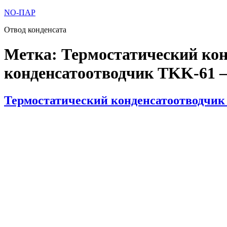
Перейти
NO-ПАР
к
Отвод конденсата
содержимому
Метка:
Термостатический ко
конденсатоотводчик TKK-61 —
Опубликовано
Термостатический конденсатоотводчик