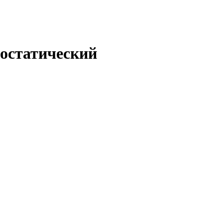
8(800)600-76-68
Белгород
остатический