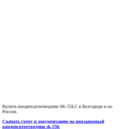
Купить конденсатоотводчик SK-55LC в Белгороде и по
России.
Скачать схему и документацию на поплавковый
конденсатоотводчик sk-55lc