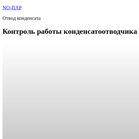
Перейти
NO-ПАР
к
Отвод конденсата
содержимому
Контроль работы конденсатоотводчика 